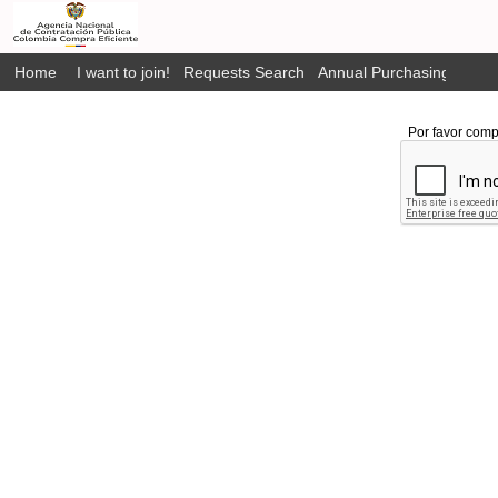
Home
I want to join!
Requests Search
Annual Purchasing Plan P
Por favor comp