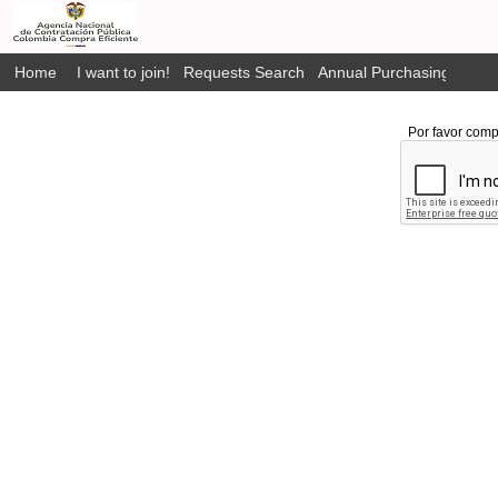
Home
I want to join!
Requests Search
Annual Purchasing Plan P
Por favor comp