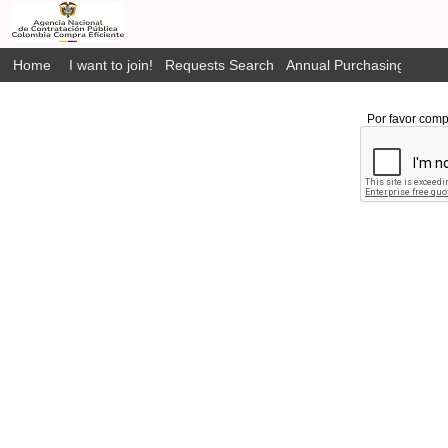
Home
I want to join!
Requests Search
Annual Purchasing Plan P
Por favor comp