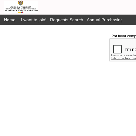
Home
I want to join!
Requests Search
Annual Purchasing Plan P
Por favor comp