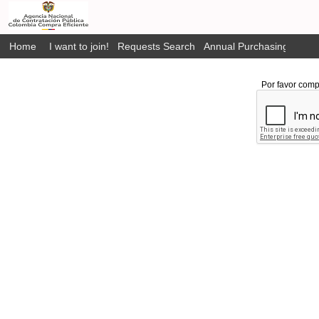
Home
I want to join!
Requests Search
Annual Purchasing Plan P
Por favor comp