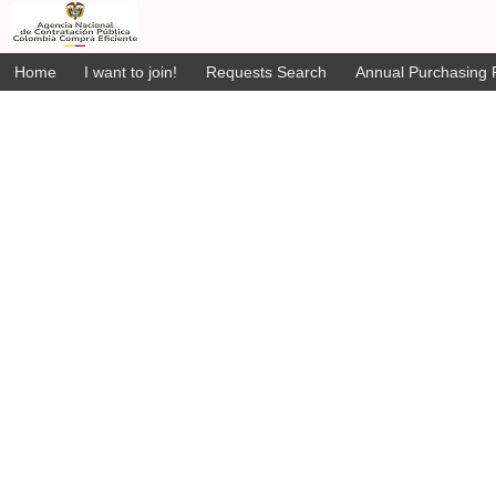
Home
I want to join!
Requests Search
Annual Purchasing P