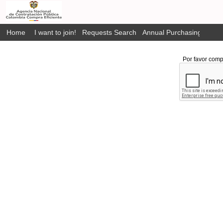
Home
I want to join!
Requests Search
Annual Purchasing Plan P
Por favor comp