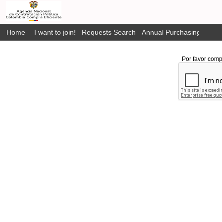
Home
I want to join!
Requests Search
Annual Purchasing Plan P
Por favor comp