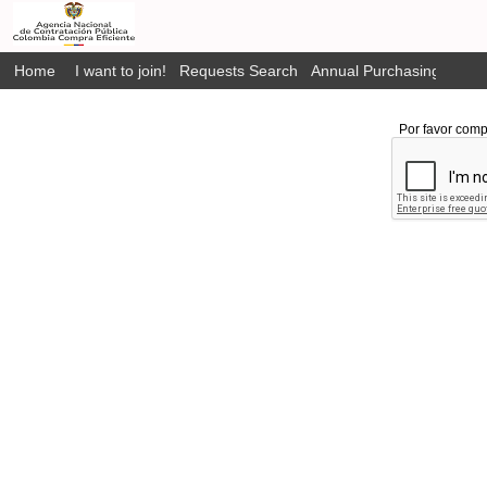
Home
I want to join!
Requests Search
Annual Purchasing Plan P
Por favor comp