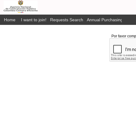
Home
I want to join!
Requests Search
Annual Purchasing Plan P
Por favor comp