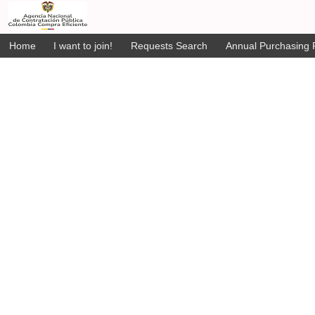
Home
I want to join!
Requests Search
Annual Purchasing P