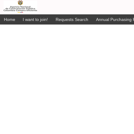
Home
I want to join!
Requests Search
Annual Purchasing P