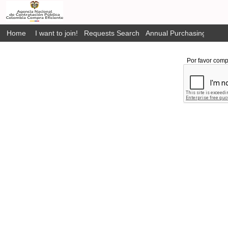
Home
I want to join!
Requests Search
Annual Purchasing Plan P
Por favor comp