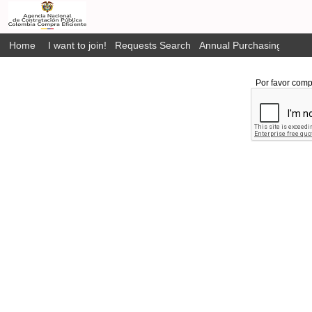
Home
I want to join!
Requests Search
Annual Purchasing Plan P
Por favor comp