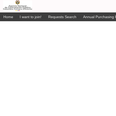
Home
I want to join!
Requests Search
Annual Purchasing P