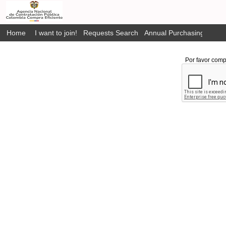
Home
I want to join!
Requests Search
Annual Purchasing Plan P
Por favor comp