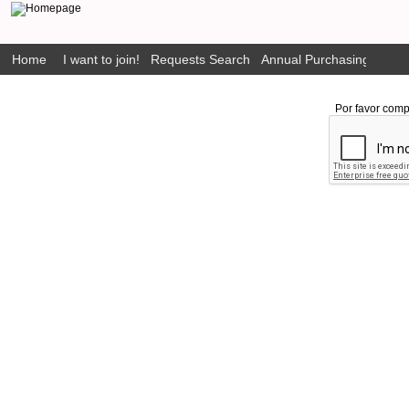
Home
I want to join!
Requests Search
Annual Purchasing Plan P
Por favor comp