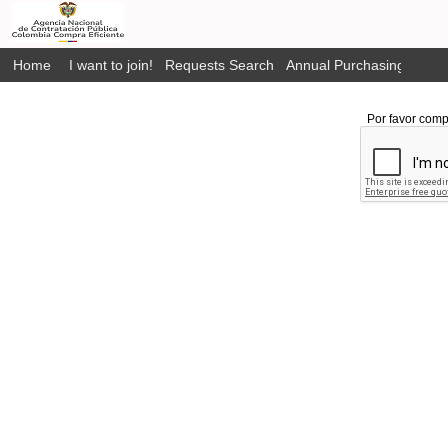
Home
I want to join!
Requests Search
Annual Purchasing Plan P
Por favor comp