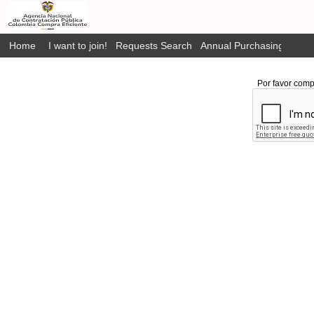
Home
I want to join!
Requests Search
Annual Purchasing Plan P
Por favor comp