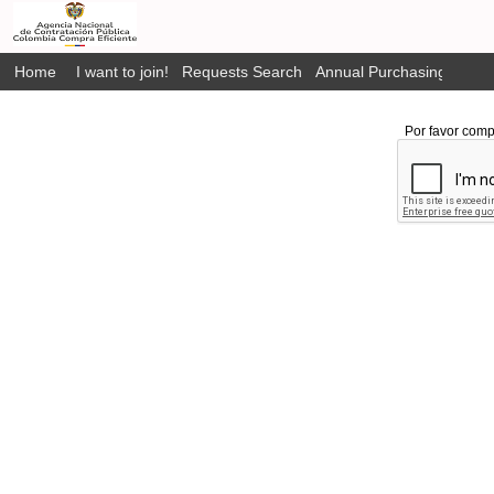
Home
I want to join!
Requests Search
Annual Purchasing Plan P
Por favor comp