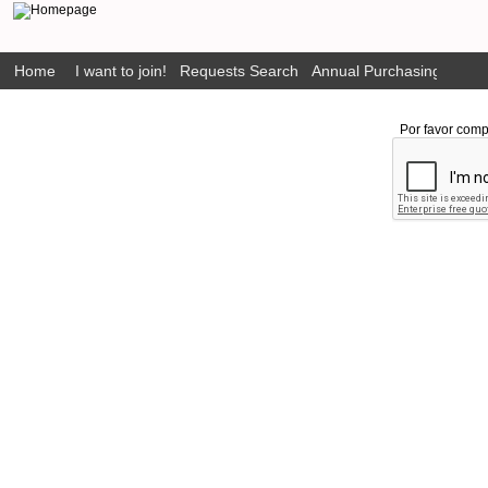
Home
I want to join!
Requests Search
Annual Purchasing Plan P
Por favor comp