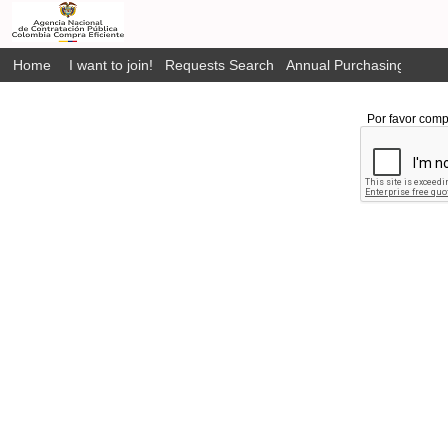
Home
I want to join!
Requests Search
Annual Purchasing Plan P
Por favor comp