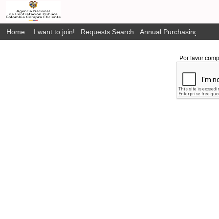
Home
I want to join!
Requests Search
Annual Purchasing Plan P
Por favor comp