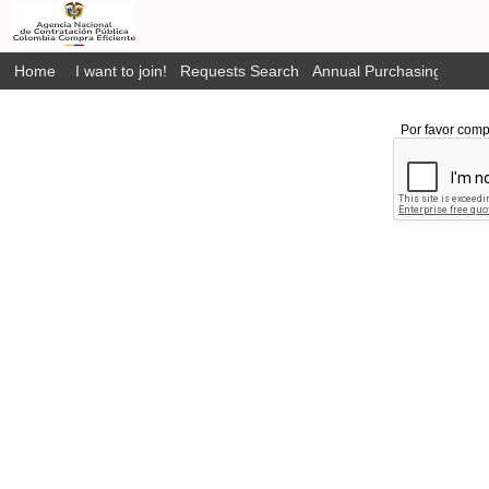
Home
I want to join!
Requests Search
Annual Purchasing Plan P
Por favor comp