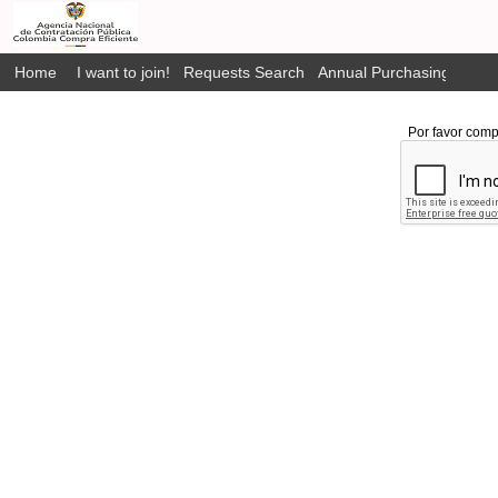
Home
I want to join!
Requests Search
Annual Purchasing Plan P
Por favor comp