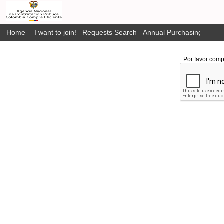
Home
I want to join!
Requests Search
Annual Purchasing Plan P
Por favor comp