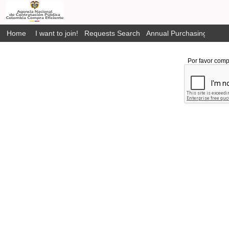
Home
I want to join!
Requests Search
Annual Purchasing Plan P
Por favor comp