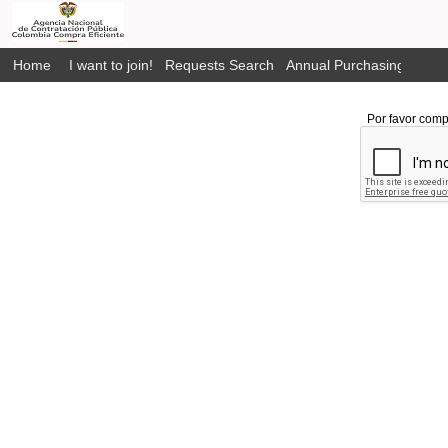
Home
I want to join!
Requests Search
Annual Purchasing Plan P
Por favor comp