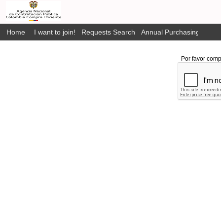
Home
I want to join!
Requests Search
Annual Purchasing Plan P
Por favor comp