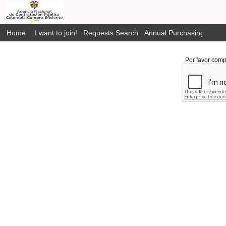
Home
I want to join!
Requests Search
Annual Purchasing Plan P
Por favor comp