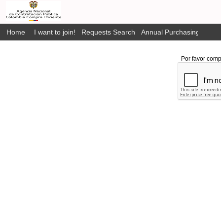
Home
I want to join!
Requests Search
Annual Purchasing Plan P
Por favor comp