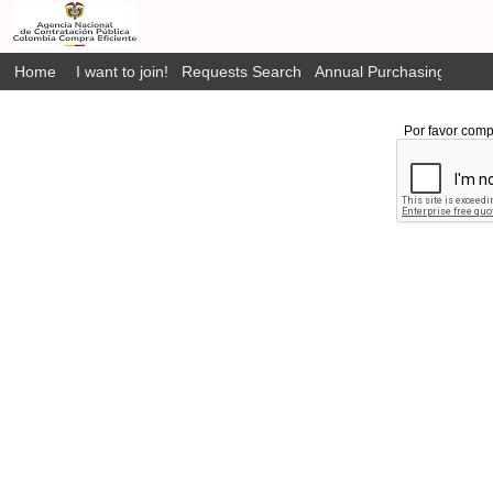
Home
I want to join!
Requests Search
Annual Purchasing Plan P
Por favor comp