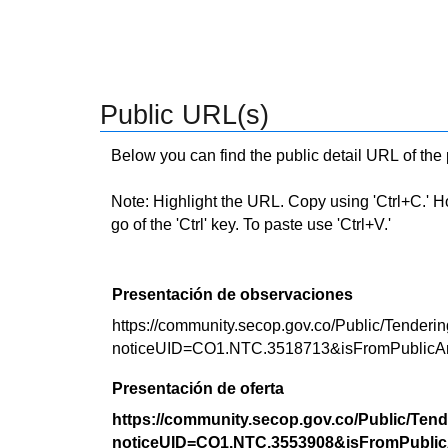
Public URL(s)
Below you can find the public detail URL of the
Note: Highlight the URL. Copy using 'Ctrl+C.' Hold
go of the 'Ctrl' key. To paste use 'Ctrl+V.'
Presentación de observaciones
https://community.secop.gov.co/Public/Tenderin
noticeUID=CO1.NTC.3518713&isFromPublicA
Presentación de oferta
https://community.secop.gov.co/Public/Tend
noticeUID=CO1.NTC.3553908&isFromPublic