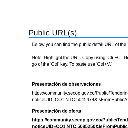
Public URL(s)
Below you can find the public detail URL of the
Note: Highlight the URL. Copy using 'Ctrl+C.' Hold
go of the 'Ctrl' key. To paste use 'Ctrl+V.'
Presentación de observaciones
https://community.secop.gov.co/Public/Tenderin
noticeUID=CO1.NTC.5045474&isFromPublicA
Presentación de oferta
https://community.secop.gov.co/Public/Tend
noticeUID=CO1.NTC.5085250&isFromPublic