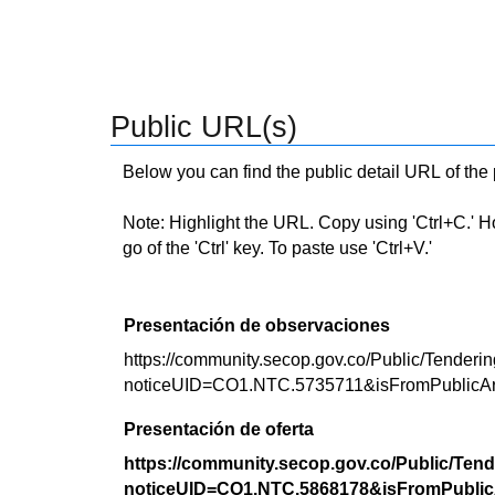
Public URL(s)
Below you can find the public detail URL of the
Note: Highlight the URL. Copy using 'Ctrl+C.' Hold
go of the 'Ctrl' key. To paste use 'Ctrl+V.'
Presentación de observaciones
https://community.secop.gov.co/Public/Tenderin
noticeUID=CO1.NTC.5735711&isFromPublicA
Presentación de oferta
https://community.secop.gov.co/Public/Tend
noticeUID=CO1.NTC.5868178&isFromPublic