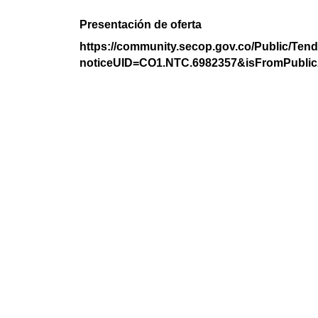
Presentación de oferta
https://community.secop.gov.co/Public/Tend
noticeUID=CO1.NTC.6982357&isFromPublic