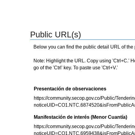
Public URL(s)
Below you can find the public detail URL of the
Note: Highlight the URL. Copy using 'Ctrl+C.' Hold
go of the 'Ctrl' key. To paste use 'Ctrl+V.'
Presentación de observaciones
https://community.secop.gov.co/Public/Tenderin
noticeUID=CO1.NTC.6874520&isFromPublicA
Manifestación de interés (Menor Cuantía)
https://community.secop.gov.co/Public/Tenderin
noticeUID=CO1.NTC.6959438&isFromPublicA