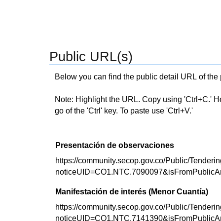
Public URL(s)
Below you can find the public detail URL of the
Note: Highlight the URL. Copy using 'Ctrl+C.' Hold
go of the 'Ctrl' key. To paste use 'Ctrl+V.'
Presentación de observaciones
https://community.secop.gov.co/Public/Tenderin
noticeUID=CO1.NTC.7090097&isFromPublicA
Manifestación de interés (Menor Cuantía)
https://community.secop.gov.co/Public/Tenderin
noticeUID=CO1.NTC.7141390&isFromPublicA