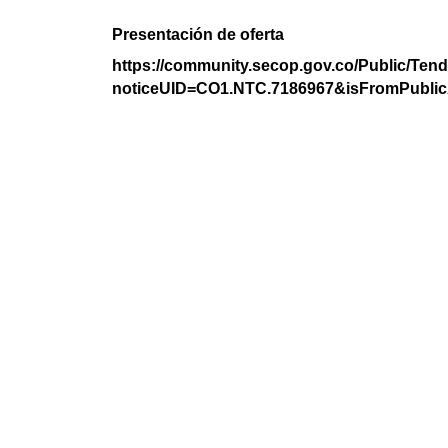
Presentación de oferta
https://community.secop.gov.co/Public/Tend
noticeUID=CO1.NTC.7186967&isFromPublic