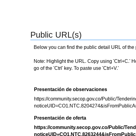
Public URL(s)
Below you can find the public detail URL of the
Note: Highlight the URL. Copy using 'Ctrl+C.' Hold
go of the 'Ctrl' key. To paste use 'Ctrl+V.'
Presentación de observaciones
https://community.secop.gov.co/Public/Tenderin
noticeUID=CO1.NTC.8204274&isFromPublicA
Presentación de oferta
https://community.secop.gov.co/Public/Tend
noticeUID=CO1.NTC.8263244&isFromPublic