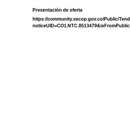
Presentación de oferta
https://community.secop.gov.co/Public/Tend
noticeUID=CO1.NTC.8513479&isFromPublic