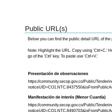
Public URL(s)
Below you can find the public detail URL of the
Note: Highlight the URL. Copy using 'Ctrl+C.' Hold
go of the 'Ctrl' key. To paste use 'Ctrl+V.'
Presentación de observaciones
https://community.secop.gov.co/Public/Tenderin
noticeUID=CO1.NTC.8437550&isFromPublicA
Manifestación de interés (Menor Cuantía)
https://community.secop.gov.co/Public/Tenderin
noticeUID=CO1.NTC.8490703&isFromPublicA