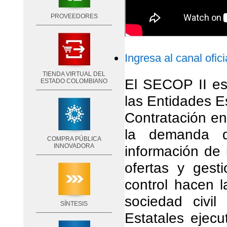
PROVEEDORES
Ingresa al canal ofic
TIENDA VIRTUAL DEL
El SECOP II es 
ESTADO COLOMBIANO
las Entidades E
Contratación e
la demanda de
COMPRA PÚBLICA
INNOVADORA
información de 
ofertas y gest
control hacen l
sociedad civi
SÍNTESIS
Estatales ejecu