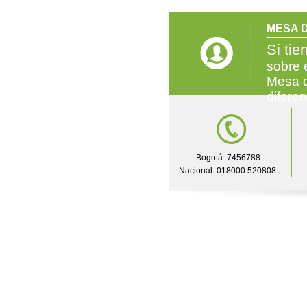
MESA D
Si tie
sobre 
Mesa d
difere
Bogotá: 7456788
Nacional: 018000 520808