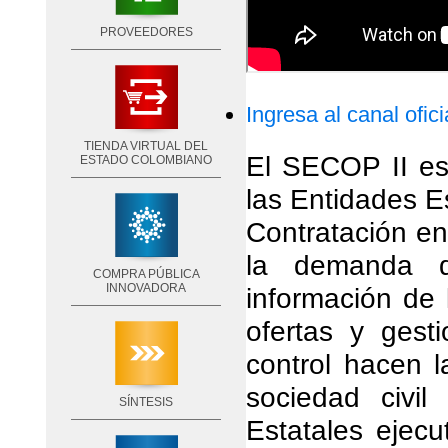
PROVEEDORES
Ingresa al canal ofic
TIENDA VIRTUAL DEL
El SECOP II es 
ESTADO COLOMBIANO
las Entidades E
Contratación e
la demanda de
COMPRA PÚBLICA
INNOVADORA
información de 
ofertas y gest
control hacen l
sociedad civi
SÍNTESIS
Estatales ejecu