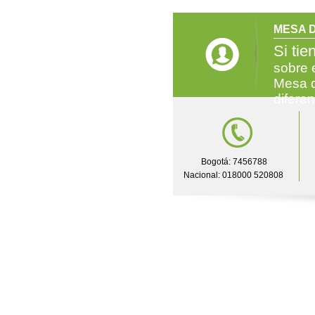
MESA D
Si tie
sobre 
Mesa d
difere
Bogotá: 7456788
Nacional: 018000 520808