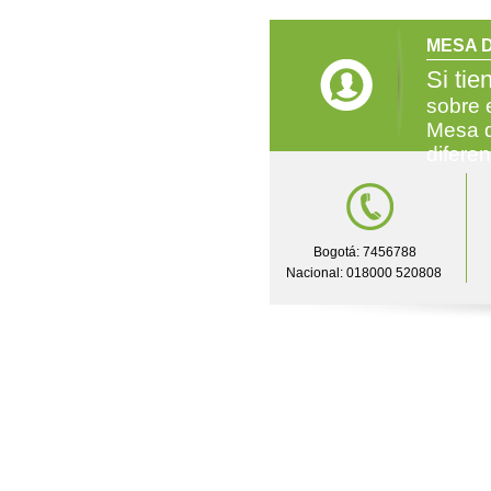
MESA D
Si tie
sobre 
Mesa d
difere
Bogotá: 7456788
Nacional: 018000 520808