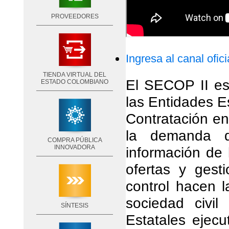
PROVEEDORES
Ingresa al canal ofic
TIENDA VIRTUAL DEL
El SECOP II es 
ESTADO COLOMBIANO
las Entidades E
Contratación e
la demanda de
COMPRA PÚBLICA
INNOVADORA
información de 
ofertas y gest
control hacen l
sociedad civi
SÍNTESIS
Estatales ejecu