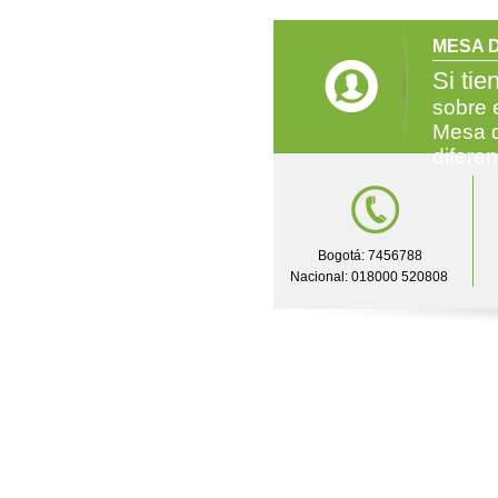
MESA D
Si tie
sobre 
Mesa d
difere
Bogotá: 7456788
Nacional: 018000 520808