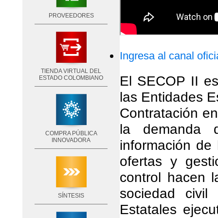
PROVEEDORES
Ingresa al canal ofic
TIENDA VIRTUAL DEL
El SECOP II es 
ESTADO COLOMBIANO
las Entidades E
Contratación e
la demanda de
COMPRA PÚBLICA
INNOVADORA
información de 
ofertas y gest
control hacen l
sociedad civi
SÍNTESIS
Estatales ejecu