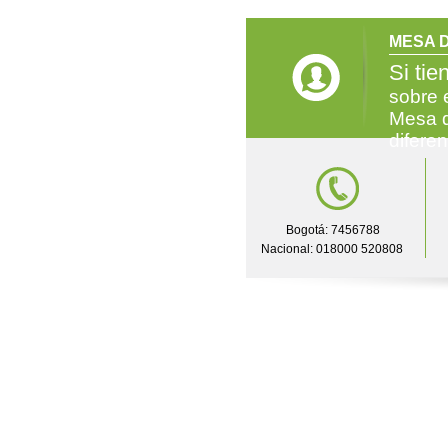
MESA D
Si tie
sobre 
Mesa d
difere
Bogotá: 7456788
Nacional: 018000 520808