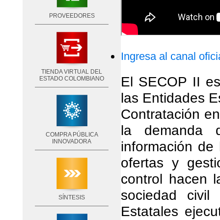
PROVEEDORES
Ingresa al canal ofic
TIENDA VIRTUAL DEL
El SECOP II es 
ESTADO COLOMBIANO
las Entidades E
Contratación e
la demanda de
COMPRA PÚBLICA
INNOVADORA
información de 
ofertas y gest
control hacen l
sociedad civi
SÍNTESIS
Estatales ejecu