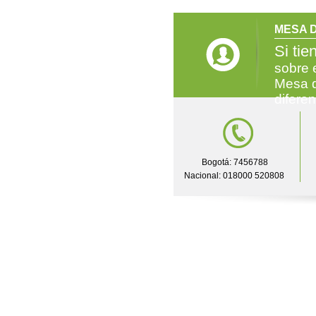
MESA D
Si tie
sobre 
Mesa d
difere
Bogotá: 7456788
Nacional: 018000 520808