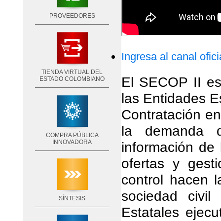
PROVEEDORES
Ingresa al canal ofic
TIENDA VIRTUAL DEL
El SECOP II es 
ESTADO COLOMBIANO
las Entidades E
Contratación e
la demanda de
COMPRA PÚBLICA
INNOVADORA
información de 
ofertas y gest
control hacen l
sociedad civi
SÍNTESIS
Estatales ejecu