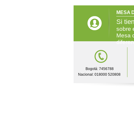
MESA D
Si tie
sobre 
Mesa d
difere
Bogotá: 7456788
Nacional: 018000 520808