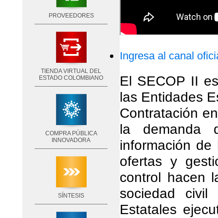
PROVEEDORES
Ingresa al canal ofic
TIENDA VIRTUAL DEL
El SECOP II es 
ESTADO COLOMBIANO
las Entidades E
Contratación e
la demanda de
COMPRA PÚBLICA
INNOVADORA
información de 
ofertas y gest
control hacen l
sociedad civi
SÍNTESIS
Estatales ejecu