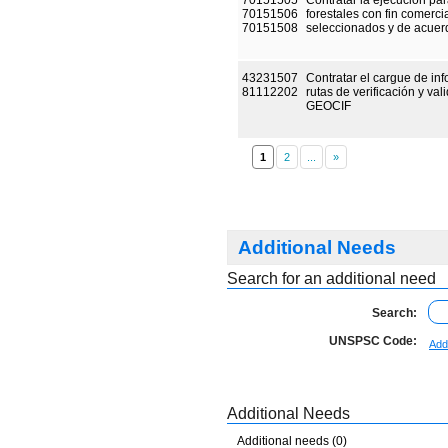
70151505
Contratar la ejecución par
70151506
forestales con fin comerci
70151508
seleccionados y de acuer
43231507
Contratar el cargue de in
81112202
rutas de verificación y val
GEOCIF
1
Additional Needs
Search for an additional need
Search:
UNSPSC Code:
Add
Additional Needs
Additional needs (0)