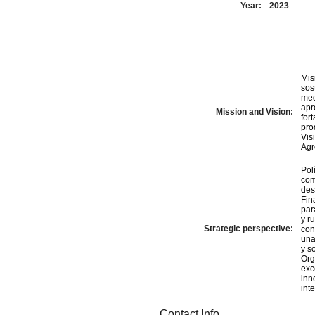
Year:
2023
Mis
sos
med
apr
Mission and Vision:
for
pro
Vis
Agr
Pol
com
des
Fin
par
y r
Strategic perspective:
con
una
y s
Org
exc
inn
int
Contact Info