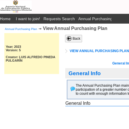
Home
I want to join!
Requests Search
Annual Purchasing Plan Pub
View Annual Purchasing Plan
➙
Annual Purchasing Plan
Back
Year: 2023
Version: 5
VIEW ANNUAL PURCHASING PLAN
Creator: LUIS ALFREDO PINEDA
PULGARÍN
General In
General Info
The Annual Purchasing Plan main go
participation of a greater number o
to count with enough information t
General Info