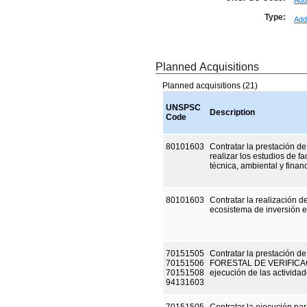
Add
Type:
Add
Planned Acquisitions
Planned acquisitions (21)
UNSPSC
Description
Code
80101603
Contratar la prestación de
realizar los estudios de fa
técnica, ambiental y financ
80101603
Contratar la realización d
ecosistema de inversión en
70151505
Contratar la prestación 
70151506
FORESTAL DE VERIFICACIÓ
70151508
ejecución de las activida
94131603