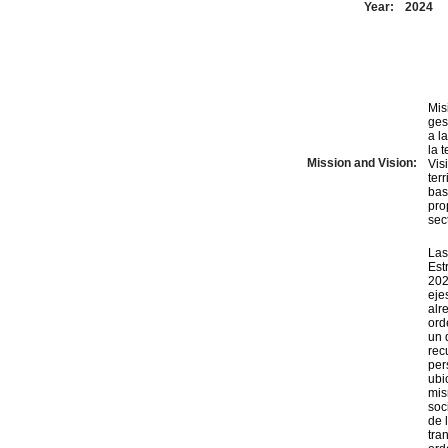
Year:
2024
Mis
ges
a l
la t
Mission and Vision:
Vis
ter
bas
pro
sect
Las
Estraté
2022 -2026 Colomb
eje
alred
ord
un 
rec
per
ubi
mis
soc
de 
tra