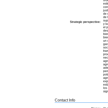
ord
est
conver
justicia social
de 
de 
sup
Strategic perspective:
y l
el 
des
bie
bie
un 
gar
soc
tra
pro
nec
agr
agr
ade
per
pob
agr
exp
est
los
sig
Contact Info