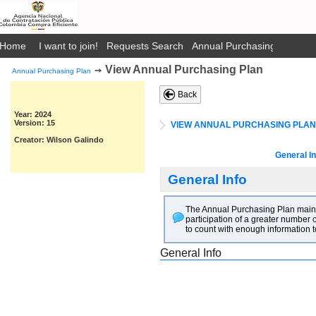
Home
I want to join!
Requests Search
Annual Purchasing Plan Pub
View Annual Purchasing Plan
➙
Annual Purchasing Plan
Back
Year: 2024
Version: 15
VIEW ANNUAL PURCHASING PLAN
Creator: Wilson Galindo
General In
General Info
The Annual Purchasing Plan main go
participation of a greater number o
to count with enough information t
General Info