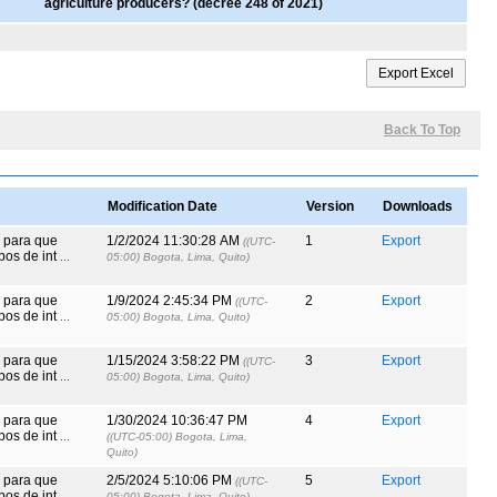
agriculture producers? (decree 248 of 2021)
Back To Top
Modification Date
Version
Downloads
s para que
1/2/2024 11:30:28 AM
1
Export
((UTC-
pos de int
...
05:00) Bogota, Lima, Quito)
s para que
1/9/2024 2:45:34 PM
2
Export
((UTC-
pos de int
...
05:00) Bogota, Lima, Quito)
s para que
1/15/2024 3:58:22 PM
3
Export
((UTC-
pos de int
...
05:00) Bogota, Lima, Quito)
s para que
1/30/2024 10:36:47 PM
4
Export
pos de int
...
((UTC-05:00) Bogota, Lima,
Quito)
s para que
2/5/2024 5:10:06 PM
5
Export
((UTC-
pos de int
...
05:00) Bogota, Lima, Quito)