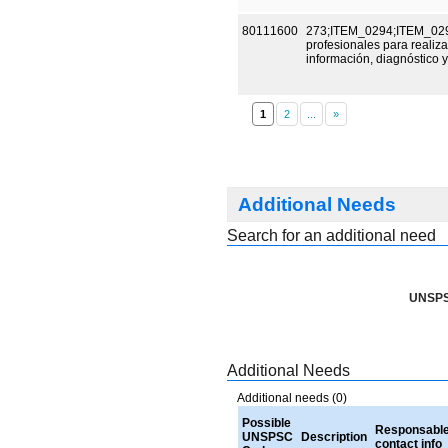
80111600
273;ITEM_0294;ITEM_0295
profesionales para realiza
información, diagnóstico
1
Additional Needs
Search for an additional need
UNSPS
Additional Needs
Additional needs (0)
Possible
Responsabl
UNSPSC
Description
contact info