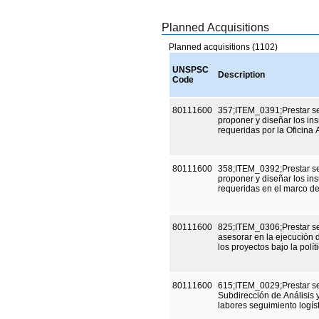
Planned Acquisitions
Planned acquisitions (1102)
UNSPSC
Description
Code
80111600
357;ITEM_0391;Prestar se
proponer y diseñar los in
requeridas por la Oficin
80111600
358;ITEM_0392;Prestar se
proponer y diseñar los in
requ
80111600
825;ITEM_0306;Prestar se
asesorar en la ejecución 
los proyectos bajo la polít
80111600
615;ITEM_0029;Prestar servi
Subdirección de Análisis 
labores seguimiento l