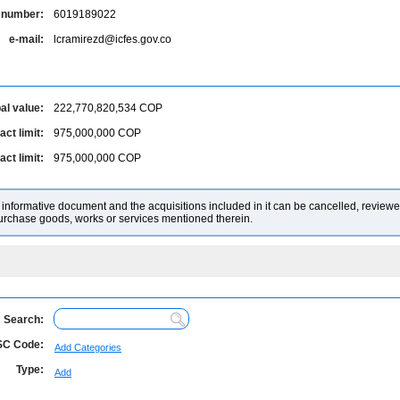
 number:
6019189022
e-mail:
lcramirezd@icfes.gov.co
al value:
222,770,820,534
COP
ct limit:
975,000,000
COP
ct limit:
975,000,000
COP
nformative document and the acquisitions included in it can be cancelled, reviewed
purchase goods, works or services mentioned therein.
Search:
C Code:
Add Categories
Type:
Add