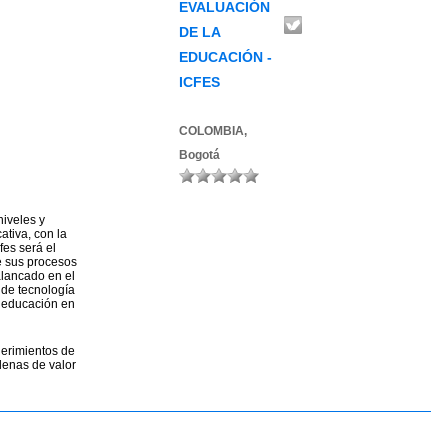
EVALUACIÓN
DE LA
EDUCACIÓN -
ICFES
COLOMBIA,
Bogotá
niveles y
ativa, con la
fes será el
de sus procesos
alancado en el
 de tecnología
a educación en
uerimientos de
denas de valor