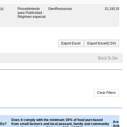
s)
Procedimiento
OwnResources
31,192,000
C
para Publicidad -
Régimen especial
Back To Top
Does it comply with the minimum 30% of food purchased
Are good
SMEs?
from small farmers and local peasant, family and community
Article 