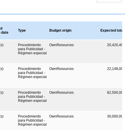
ed
Type
Budget origin
Expected total va
n date
s)
Procedimiento
OwnResources
20,420,400
C
para Publicidad -
Régimen especial
s)
Procedimiento
OwnResources
22,148,000
C
para Publicidad -
Régimen especial
s)
Procedimiento
OwnResources
82,500,000
C
para Publicidad -
Régimen especial
s)
Procedimiento
OwnResources
30,000,000
C
para Publicidad -
Régimen especial