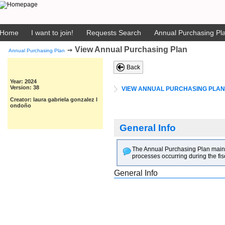
Home
I want to join!
Requests Search
Annual Purchasing Pla
View Annual Purchasing Plan
➙
Annual Purchasing Plan
Back
Year: 2024
Version: 38
VIEW ANNUAL PURCHASING PLAN
Creator: laura gabriela gonzalez l
ondoño
General Info
The Annual Purchasing Plan main goa
processes occurring during the fis
General Info