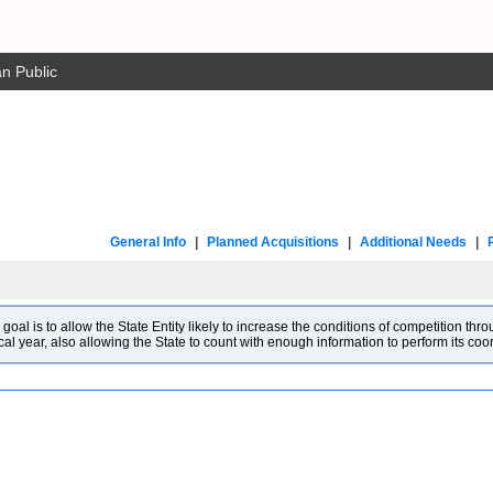
n Public
General Info
|
Planned Acquisitions
|
Additional Needs
|
l is to allow the State Entity likely to increase the conditions of competition throu
cal year, also allowing the State to count with enough information to perform its co