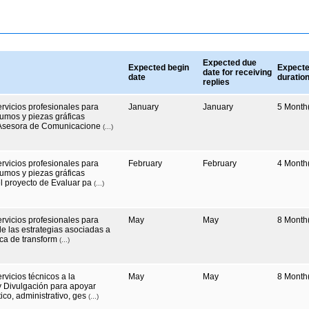
Expected due
Expected begin
Expect
date for receiving
date
duratio
replies
rvicios profesionales para
January
January
5
Month(
sumos y piezas gráficas
a Asesora de Comunicacione
(...)
rvicios profesionales para
February
February
4
Month(
sumos y piezas gráficas
eridas en el marco del proyecto de Evaluar pa
(...)
rvicios profesionales para
May
May
8
Month(
de las estrategias asociadas a
ica de transform
(...)
cios técnicos a la
May
May
8
Month(
y Divulgación para apoyar
ogístico, administrativo, ges
(...)