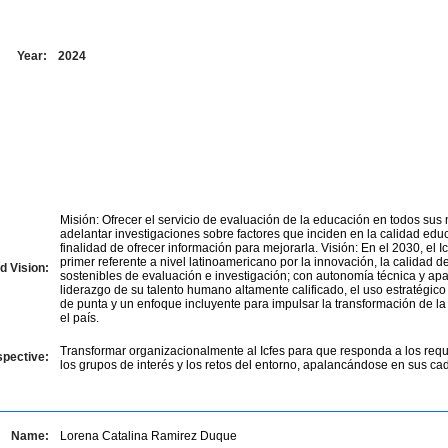
Year:
2024
Misión: Ofrecer el servicio de evaluación de la educación en todos sus 
adelantar investigaciones sobre factores que inciden en la calidad educ
finalidad de ofrecer información para mejorarla. Visión: En el 2030, el Ic
primer referente a nivel latinoamericano por la innovación, la calidad 
d Vision:
sostenibles de evaluación e investigación; con autonomía técnica y ap
liderazgo de su talento humano altamente calificado, el uso estratégico
de punta y un enfoque incluyente para impulsar la transformación de l
el país.
Transformar organizacionalmente al Icfes para que responda a los req
spective:
los grupos de interés y los retos del entorno, apalancándose en sus ca
Name:
Lorena Catalina Ramirez Duque