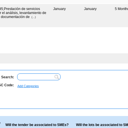
;Prestación de servicios
January
January
5
Month(
r el análisis, levantamiento de
 y documentación de
(...)
Search:
C Code:
Add Categories
e
Will the tender be associated to SMEs?
Will the lots be associated to 