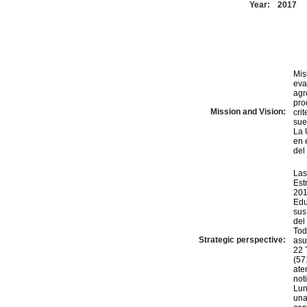
Year:
2017
Mis
eva
agr
pro
Mission and Vision:
cri
sue
La 
en 
del
Las
Estrate
2014-2018 Todos
Edu
sus
del
Tod
Strategic perspective:
asumida 
22 T
(571) 5
ate
notif
Lunes
una