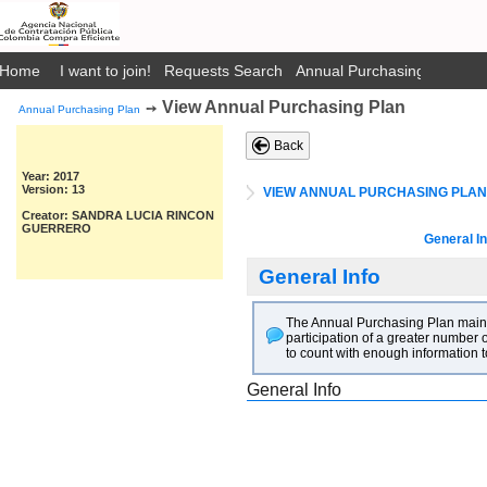
Home
I want to join!
Requests Search
Annual Purchasing Plan Pub
View Annual Purchasing Plan
➙
Annual Purchasing Plan
Back
Year: 2017
Version: 13
VIEW ANNUAL PURCHASING PLAN
Creator: SANDRA LUCIA RINCON
GUERRERO
General In
General Info
The Annual Purchasing Plan main go
participation of a greater number o
to count with enough information t
General Info